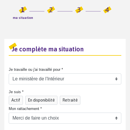
1
2
3
4
ma situation
Je complète ma situation
Je travaille ou j'ai travaillé pour *
Je suis *
Actif
En disponibilité
Retraité
Mon rattachement *